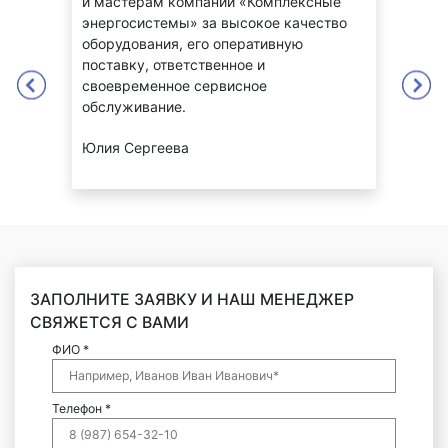
и мастерам компании «Комплексные
энер
оте
энергосистемы» за высокое качество
взаи
оборудования, его оперативную
отве
лему
поставку, ответственное и
Серв
а
своевременное сервисное
стаб
обслуживание.
высо
Юлия Сергеева
Егор
ЗАПОЛНИТЕ ЗАЯВКУ И НАШ МЕНЕДЖЕР
СВЯЖЕТСЯ С ВАМИ
ФИО *
Телефон *