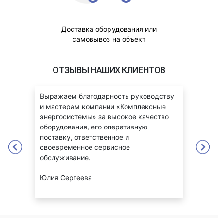
Доставка оборудования или
самовывоз на объект
ОТЗЫВЫ НАШИХ КЛИЕНТОВ
ые
Выражаем благодарность руководству
Бла
и мастерам компании «Комплексные
энер
оте
энергосистемы» за высокое качество
взаи
оборудования, его оперативную
отве
лему
поставку, ответственное и
Серв
а
своевременное сервисное
стаб
обслуживание.
высо
Юлия Сергеева
Егор