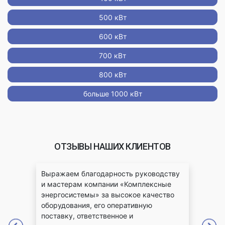
500 кВт
600 кВт
700 кВт
800 кВт
больше 1000 кВт
ОТЗЫВЫ НАШИХ КЛИЕНТОВ
ые
Выражаем благодарность руководству
Бла
и мастерам компании «Комплексные
энер
оте
энергосистемы» за высокое качество
взаи
оборудования, его оперативную
отве
лему
поставку, ответственное и
Серв